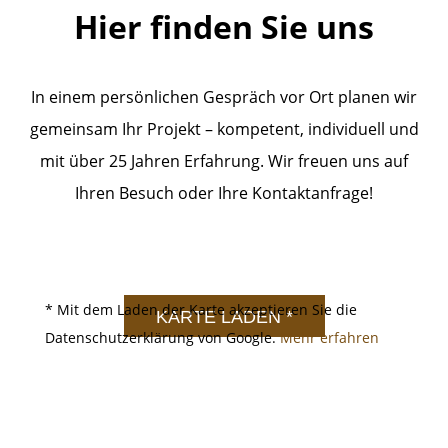
Hier finden Sie uns
den neuesten Stand.
In einem persönlichen Gespräch vor Ort planen wir
gemeinsam Ihr Projekt – kompetent, individuell und
mit über 25 Jahren Erfahrung. Wir freuen uns auf
Ihren Besuch oder Ihre Kontaktanfrage!
Google Maps
* Mit dem Laden der Karte akzeptieren Sie die
KARTE LADEN *
Datenschutzerklärung von Google.
Mehr erfahren