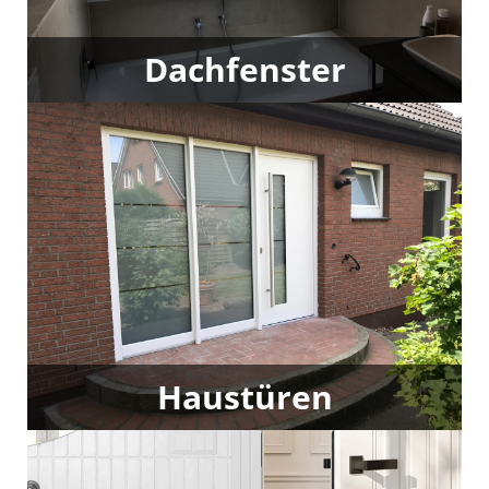
Dachfenster
Mehr Licht im Dachgeschoss? Wir verbauen
moderne Dachfenster und übernehmen auch den
Austausch alter Modelle – sauber, schnell und
professionell.
Haustüren
Hochwertige Haustüren vereinen Design und
Sicherheit. Wir bieten eine große Auswahl und